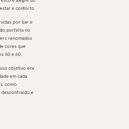
resco e alegre do
star e conforto.
vidas por bar e
ão perfeita no
gners renomados
de cores que
s 50 e 60.
sso objetivo era
idade em cada
is, como
s descontraído e