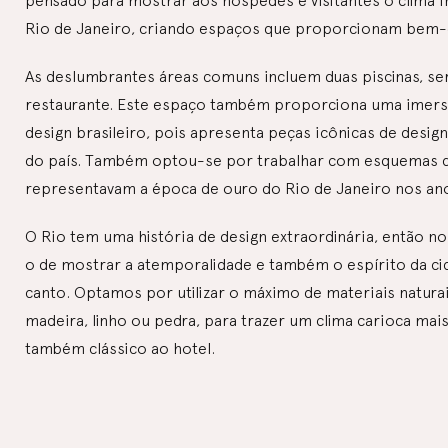
pensado para mostrar aos hóspedes e visitantes o clima f
Rio de Janeiro, criando espaços que proporcionam bem-e
As deslumbrantes áreas comuns incluem duas piscinas, ser
restaurante. Este espaço também proporciona uma imers
design brasileiro, pois apresenta peças icônicas de desi
do país. Também optou-se por trabalhar com esquemas 
representavam a época de ouro do Rio de Janeiro nos ano
O Rio tem uma história de design extraordinária, então no
o de mostrar a atemporalidade e também o espírito da c
canto. Optamos por utilizar o máximo de materiais natura
madeira, linho ou pedra, para trazer um clima carioca mai
também clássico ao hotel.