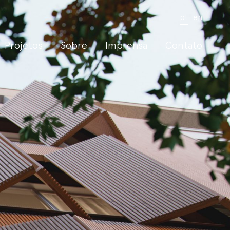
pt
en
Projetos
Sobre
Imprensa
Contato